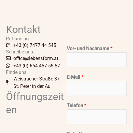
Kontakt
Ruf uns an:
+43 (0) 7477 44 545
Vor- und Nachname
*
Schreibe uns:
office@lebensform.at
+43 (0) 664 457 55 57
Finde uns
V
E-Mail
*
Weistracher Straße 37,
o
St. Peter in der Au
r
Öffnungszeit
-
V
Telefon
*
en
o
r
-