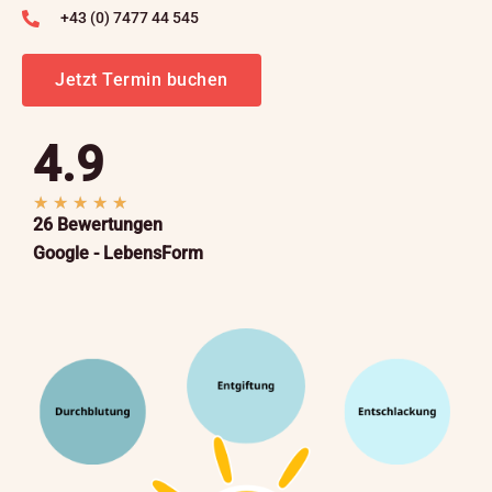
+43 (0) 7477 44 545
Jetzt Termin buchen
4.9
B
★
★
★
★
★
26 Bewertungen
e
Google - LebensForm
w
e
r
t
e
t
m
i
t