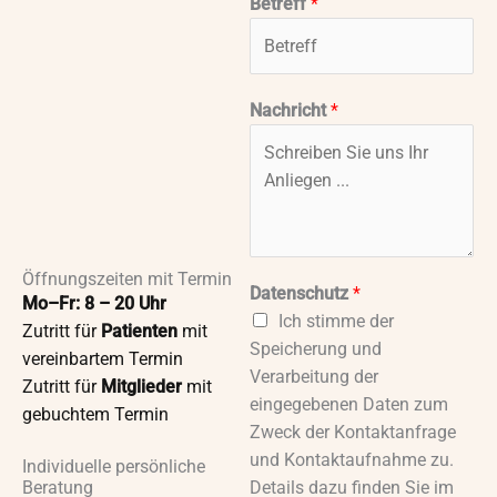
D
Betreff
*
a
t
e
Nachricht
*
n
s
c
h
u
t
z
Öffnungszeiten mit Termin
Datenschutz
*
Mo–Fr: 8 – 20 Uhr
Ich stimme der
Zutritt für
Patienten
mit
Speicherung und
vereinbartem Termin
Verarbeitung der
Zutritt für
Mitglieder
mit
eingegebenen Daten zum
gebuchtem Termin
Zweck der Kontaktanfrage
und Kontaktaufnahme zu.
Individuelle persönliche
Details dazu finden Sie im
Beratung