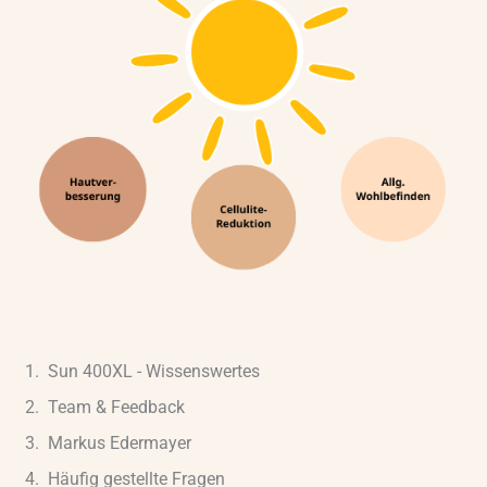
5
v
o
n
5
Sun 400XL - Wissenswertes
Team & Feedback
Markus Edermayer
Häufig gestellte Fragen