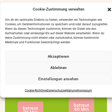
Unsere Leistungen
Cookie-Zustimmung verwalten
Um dir ein optimales Erlebnis zu bieten, verwenden wir Technologien wie
Cookies, um Geräteinformationen zu speichern und/oder darauf zuzugreifen.
Wenn du diesen Technologien zustimmst, können wir Daten wie das
Surfverhalten oder eindeutige IDs auf dieser Website verarbeiten. Wenn du
deine Zustimmung nicht erteilst oder zurückziehst, können bestimmte
Merkmale und Funktionen beeinträchtigt werden.
Power Plate
slimCircle
Die Power Plate ist eine
SlimCircle ist ein
vibrierende Platte, die
Akzeptieren
schonendes
dreidimensionale
Bewegungsprogramm –
Schwingungen erzeugt
Ablehnen
ideal für alle, die sanft
und bis zu 2.400
und gesund ihren Körper
Einstellungen ansehen
Muskelreflexe pro
stärken möchten.
Minute auslöst.
Mehr erfahren
Cookie-Richtlinie
Datenschutzerklärung
Impressum
Mehr erfahren
betreut
betreut
60 Min