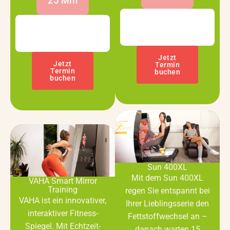
25 Min
Selbstbedienung
Selbstbedienung
60 Min
25 Min
Jetzt
Jetzt
Termin
Termin
buchen
buchen
Sun 400XL
Mit dem Sun 400XL
VAHA Smart Mirror
Training
regen Sie entspannt bei
VAHA ist ein innovativer,
Ihrer Lieblingsserie den
interaktiver Fitness-
Fettstoffwechsel an –
Spiegel. Mit Echtzeit-
danach warten 15