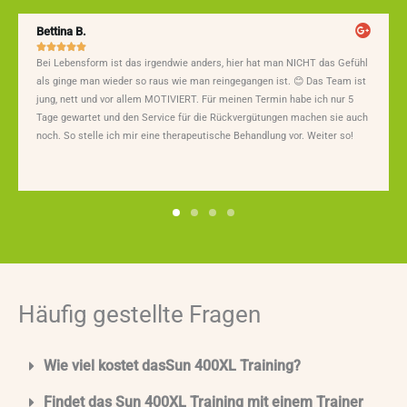
Bettina B.





Bei Lebensform ist das irgendwie anders, hier hat man NICHT das Gefühl
als ginge man wieder so raus wie man reingegangen ist. 😊 Das Team ist
jung, nett und vor allem MOTIVIERT. Für meinen Termin habe ich nur 5
Tage gewartet und den Service für die Rückvergütungen machen sie auch
noch. So stelle ich mir eine therapeutische Behandlung vor. Weiter so!
Häufig gestellte Fragen
Wie viel kostet dasSun 400XL Training?
Findet das Sun 400XL Training mit einem Trainer