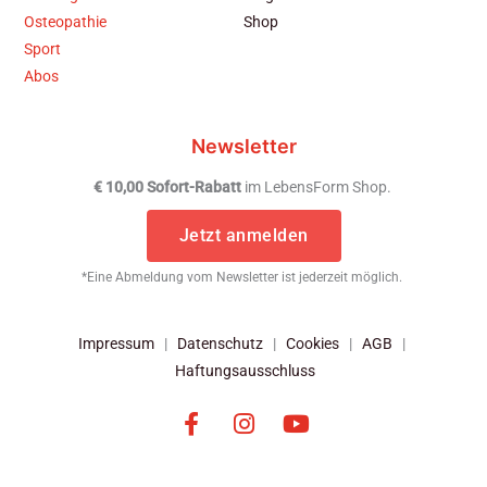
Osteopathie
Shop
Sport
Abos
Newsletter
€ 10,00 Sofort-Rabatt
im LebensForm Shop.
Jetzt anmelden
*Eine Abmeldung vom Newsletter ist jederzeit möglich.
Impressum
|
Datenschutz
|
Cookies
|
AGB
|
Haftungsausschluss
F
I
Y
a
n
o
c
s
u