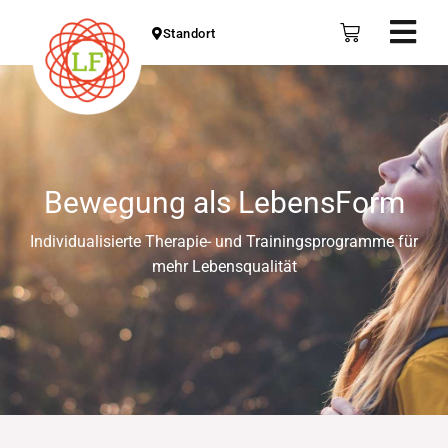
Zum
Fly
Warenkorb
Standort
Inhalt
Me
springen
Bewegung als LebensForm
Individualisierte Therapie- und Trainingsprogramme für
mehr Lebensqualität