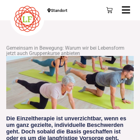
Zum
Fly
Warenkorb
Standort
Inhalt
Me
springen
Gemeinsam in Bewegung: Warum wir bei Lebensform
jetzt auch Gruppenkurse anbieten
Die Einzeltherapie ist unverzichtbar, wenn es
um ganz gezielte, individuelle Beschwerden
geht. Doch sobald die Basis geschaffen ist
oder es um die langfristige Vorsorge geht,