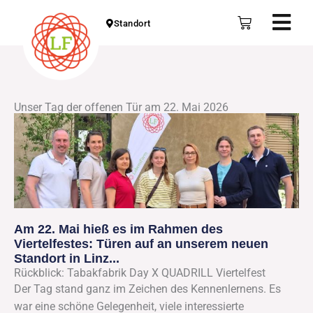
Zum
Fly
Warenkorb
Standort
Inhalt
Me
springen
Unser Tag der offenen Tür am 22. Mai 2026
Am 22. Mai hieß es im Rahmen des
Viertelfestes: Türen auf an unserem neuen
Standort in Linz...
Rückblick: Tabakfabrik Day X QUADRILL Viertelfest
Der Tag stand ganz im Zeichen des Kennenlernens. Es
war eine schöne Gelegenheit, viele interessierte