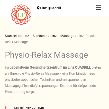
Zum
Fly
Linz Quadrill
Inhalt
Me
springen
Startseite
»
Linz – Startseite
»
Linz – Massage
»
Linz -Physio-
Relax Massage
Physio-Relax Massage
Im
LebensForm Gesundheitszentrum im Linz QUADRILL
bieten
wir Ihnen die Physio-Relax Massage – eine Kombination aus
physiotherapeutischen Techniken und entspannenden
Massagegriffen, die Verspannungen löst und für tiefgehende
Entspannung sorgt.
+43 (0) 732 220 040