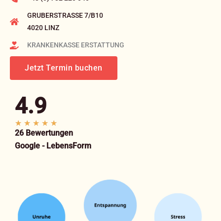
GRUBERSTRASSE 7/B10
4020 LINZ
KRANKENKASSE ERSTATTUNG
Jetzt Termin buchen
4.9
B
★
★
★
★
★
26 Bewertungen
e
Google - LebensForm
w
e
r
t
e
t