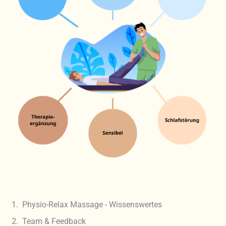
m
i
t
5
v
o
n
5
Physio-Relax Massage - Wissenswertes
Team & Feedback