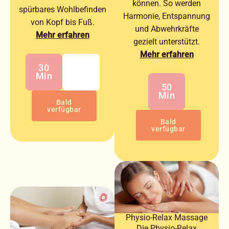
können. So werden
spürbares Wohlbefinden
Harmonie, Entspannung
von Kopf bis Fuß.
und Abwehrkräfte
Mehr erfahren
gezielt unterstützt.
Mehr erfahren
30
50
Min
Min
50
Min
Bald
verfügbar
Bald
verfügbar
Physio-Relax Massage
Die Physio-Relax